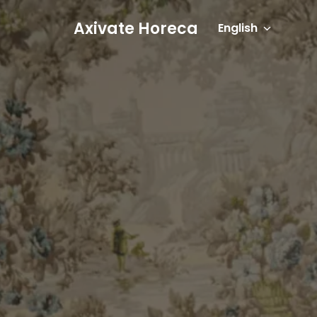
Skip
Axivate Horeca
to
English
Homepage
content