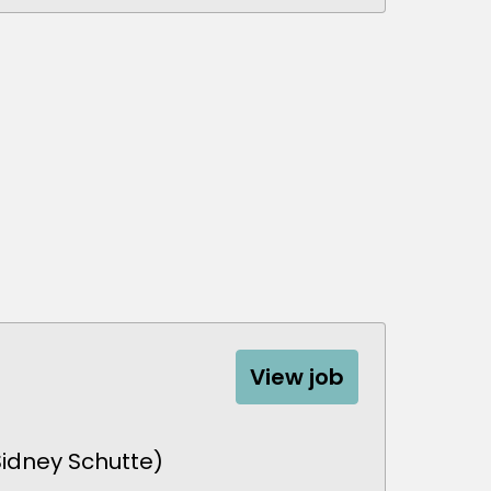
View job
Sidney Schutte)