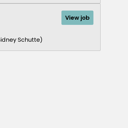
View job
Sidney Schutte)