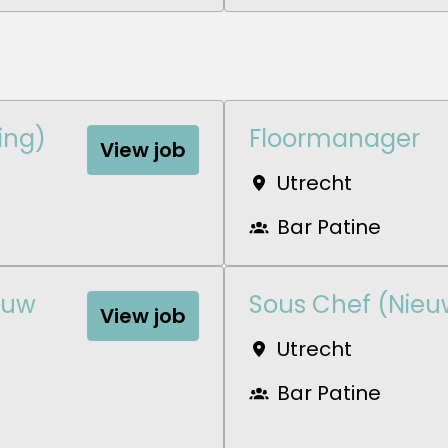
ing)
Floormanager
View job
Utrecht
Bar Patine
euw
Sous Chef (Nieu
View job
Utrecht
Bar Patine