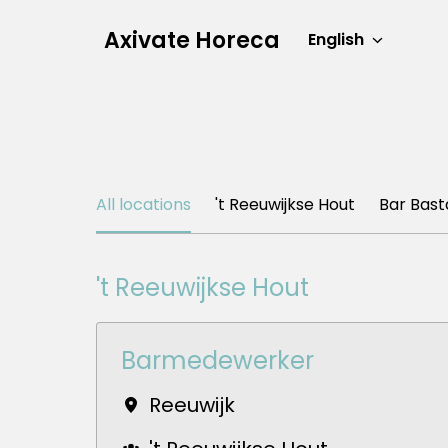
Skip
Axivate Horeca
to
English
Homepage
content
All locations
't Reeuwijkse Hout
Bar Bast
't Reeuwijkse Hout
Barmedewerker
Reeuwijk