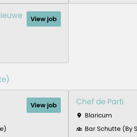
Nieuwe
View job
te)
Chef de Parti
View job
Blaricum
te)
Bar Schutte (By 