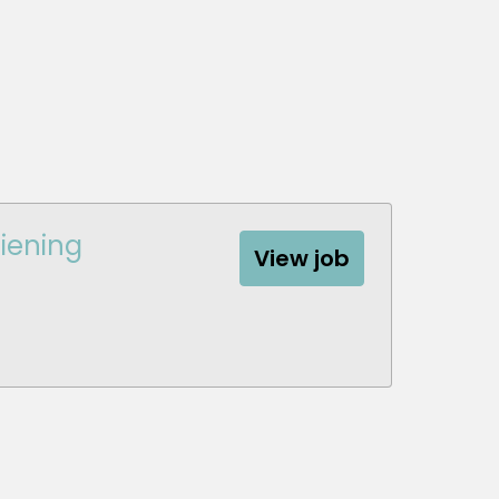
iening
View job