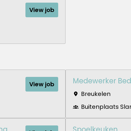
View job
Medewerker Bedi
View job
Breukelen
Buitenplaats Sl
ng
Spoelkeuken