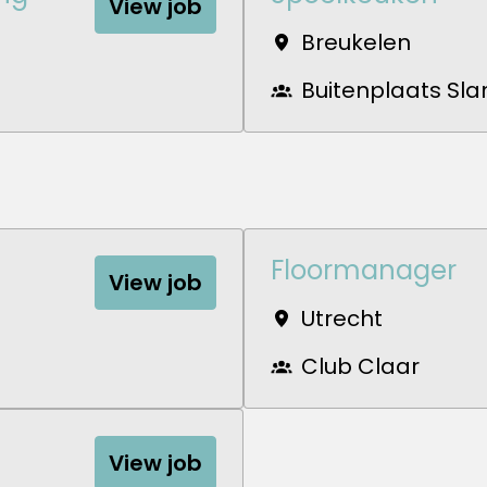
View job
Breukelen
Buitenplaats Sl
Floormanager
View job
Utrecht
Club Claar
View job