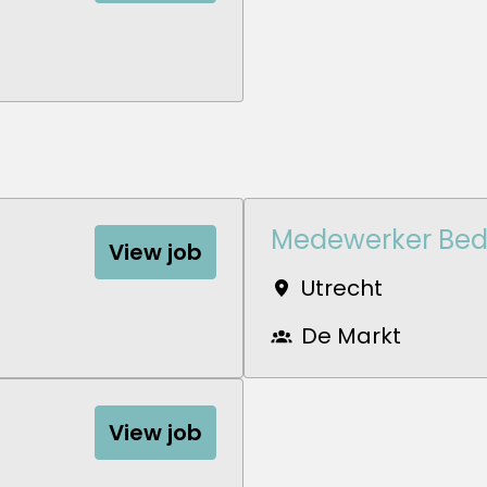
Medewerker Bed
View job
Utrecht
De Markt
View job