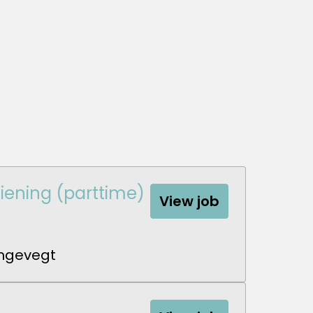
ening (parttime)
View job
angevegt