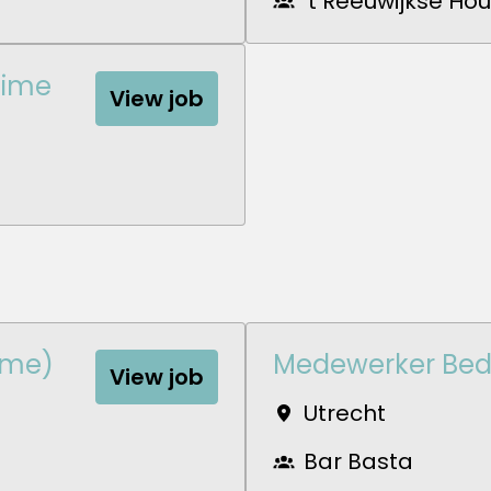
't Reeuwijkse Hou
time
View job
ime)
Medewerker Bed
View job
Utrecht
Bar Basta