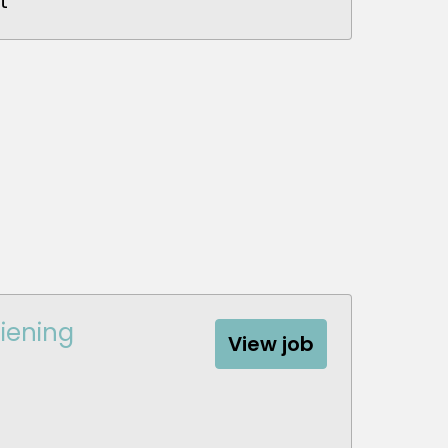
t
iening
View job