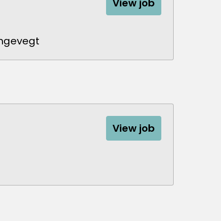
View job
angevegt
View job