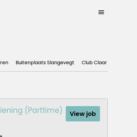
ren
Buitenplaats Slangevegt
Club Claar
De Markt
ening (Parttime)
View job