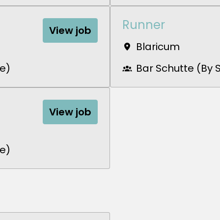
Runner
View job
Blaricum
te)
Bar Schutte (By 
View job
te)