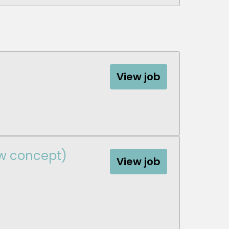
View job
w concept)
View job