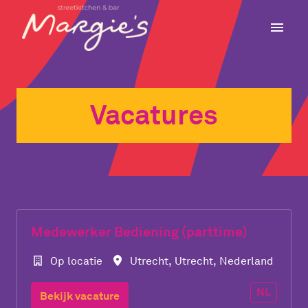
Overslaan
naar
Homepagina
content
Vacatures
Medewerker Bediening (parttime)
Op locatie
Utrecht
,
Utrecht
,
Nederland
NL
Bekijk vacature