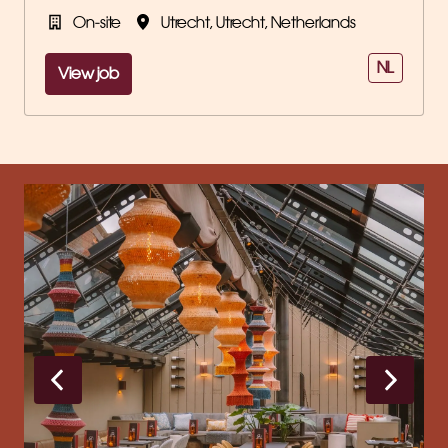
On-site
Utrecht
,
Utrecht
,
Netherlands
NL
View job