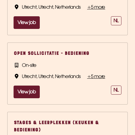
Utrecht
,
Utrecht
,
Netherlands
•
+5 more
NL
View job
Open Sollicitatie - Bediening
On-site
Utrecht
,
Utrecht
,
Netherlands
•
+5 more
NL
View job
Stages & Leerplekken (Keuken &
Bediening)