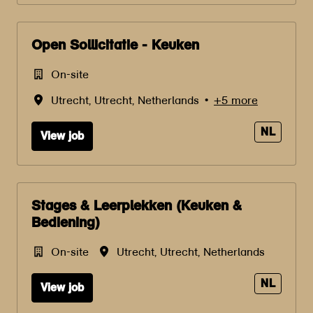
Open Sollicitatie - Keuken
On-site
Utrecht
,
Utrecht
,
Netherlands
•
+5 more
NL
View job
Stages & Leerplekken (Keuken &
Bediening)
On-site
Utrecht
,
Utrecht
,
Netherlands
NL
View job