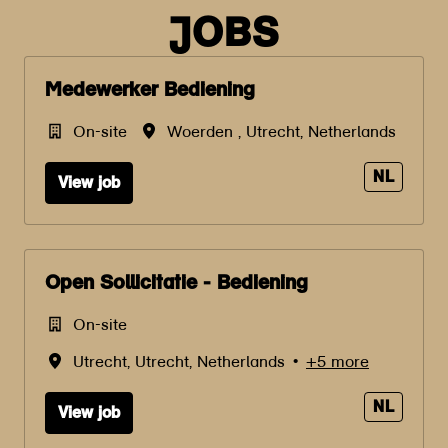
JOBS
Medewerker Bediening
On-site
Woerden
,
Utrecht
,
Netherlands
NL
View job
Open Sollicitatie - Bediening
On-site
Utrecht
,
Utrecht
,
Netherlands
•
+5 more
NL
View job