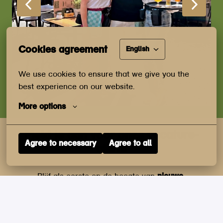
Cookies agreement
English
We use cookies to ensure that we give you the 
best experience on our website.
More options
Meld je aan voor onze vacature-
Agree to necessary
Agree to all
alerts
Blijf als eerste op de hoogte van 
nieuwe 
carrièremogelijkheden
 binnen Axivate Horeca Group. 
Schrijf je in voor onze vacature-alerts en ontvang 
updates over de nieuwste openstaande functies, 