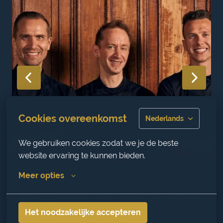
Cookies overeenkomst
Nederlands
We gebruiken cookies zodat we je de beste 
website ervaring te kunnen bieden.
Meer opties
Meld je aan voor onze vacature-
alerts
Het noodzakelijke accepteren