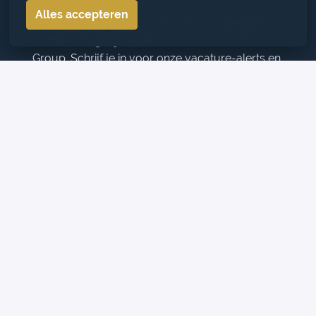
Alles accepteren
Blijf als eerste op de hoogte van 
nieuwe 
carrièremogelijkheden
 binnen Axivate Horeca 
Group. Schrijf je in voor onze vacature-alerts en 
ontvang updates over de nieuwste openstaande 
functies, zorgvuldig geselecteerd op basis van jouw 
ambities en talent.
Ontdek kansen die écht bij je passen en groei met ons 
mee in 
een dynamische hospitality-omgeving
.
Aanmelden
Homepagina