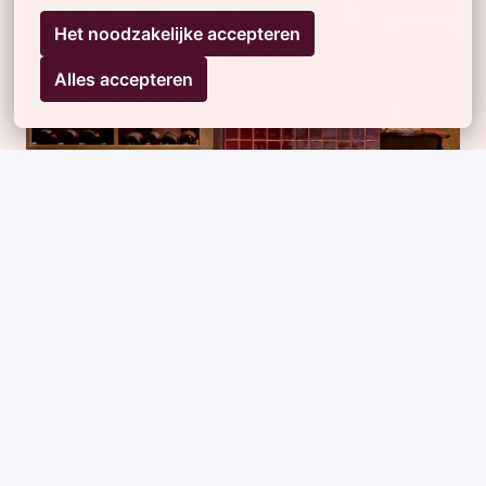
Het noodzakelijke accepteren
Alles accepteren
Meld je aan voor onze vacature-
alerts
Blijf als eerste op de hoogte van 
nieuwe 
carrièremogelijkheden
 binnen Axivate Horeca 
Group. Schrijf je in voor onze vacature-alerts en 